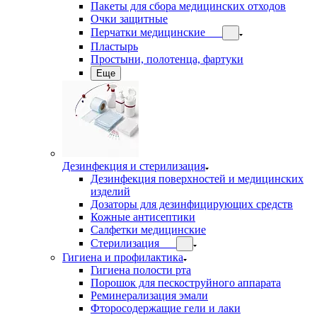
Пакеты для сбора медицинских отходов
Очки защитные
Перчатки медицинские
Пластырь
Простыни, полотенца, фартуки
Еще
Дезинфекция и стерилизация
Дезинфекция поверхностей и медицинских
изделий
Дозаторы для дезинфицирующих средств
Кожные антисептики
Салфетки медицинские
Стерилизация
Гигиена и профилактика
Гигиена полости рта
Порошок для пескоструйного аппарата
Реминерализация эмали
Фторосодержащие гели и лаки