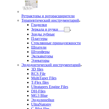
Ретракторы и роторасширители
Терапевтический инструментарий
Гладилки
Зеркала и ручки
Зонды зубные
Плаггеры
Стеклянные принадлежности
Шпатели
Штопферы
Экскаваторы
Элеваторы
Эндодонтический инструментарий
3D files
RCS File
MultiTaper Files
T-Flex files
Ultratapers Engine Files
DH-Files
MG3 Blue
Эндолинейки
UltraNatomy
C-Pilot files