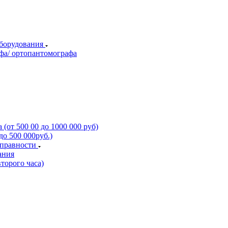
оборудования
фа/ ортопантомографа
(от 500 00 до 1000 000 руб)
о 500 000руб.)
справности
ания
торого часа)