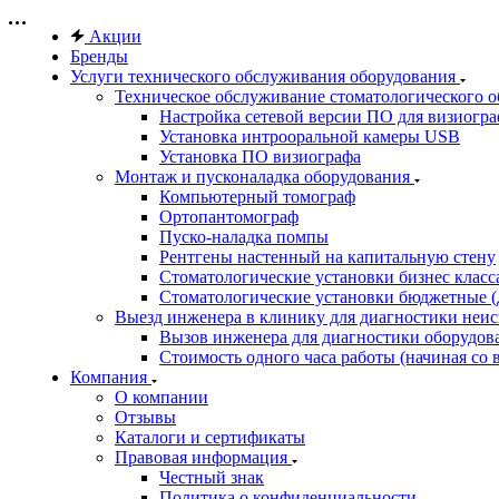
Акции
Бренды
Услуги технического обслуживания оборудования
Техническое обслуживание стоматологического 
Настройка сетевой версии ПО для визиогра
Установка интрооральной камеры USB
Установка ПО визиографа
Монтаж и пусконаладка оборудования
Компьютерный томограф
Ортопантомограф
Пуско-наладка помпы
Рентгены настенный на капитальную стену
Стоматологические установки бизнес класса 
Стоматологические установки бюджетные (д
Выезд инженера в клинику для диагностики неи
Вызов инженера для диагностики оборудов
Стоимость одного часа работы (начиная со в
Компания
О компании
Отзывы
Каталоги и сертификаты
Правовая информация
Честный знак
Политика о конфиденциальности