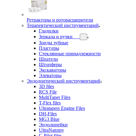
Ретракторы и роторасширители
Терапевтический инструментарий
Гладилки
Зеркала и ручки
Зонды зубные
Плаггеры
Стеклянные принадлежности
Шпатели
Штопферы
Экскаваторы
Элеваторы
Эндодонтический инструментарий
3D files
RCS File
MultiTaper Files
T-Flex files
Ultratapers Engine Files
DH-Files
MG3 Blue
Эндолинейки
UltraNatomy
C-Pilot files