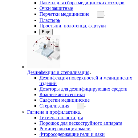
Пакеты для сбора медицинских отходов
Очки защитные
Перчатки медицинские
Пластырь
Простыни, полотенца, фартуки
Еще
Дезинфекция и стерилизация
Дезинфекция поверхностей и медицинских
изделий
Дозаторы для дезинфицирующих средств
Кожные антисептики
Салфетки медицинские
Стерилизация
Гигиена и профилактика
Гигиена полости рта
Порошок для пескоструйного аппарата
Реминерализация эмали
Фторосодержащие гели и лаки