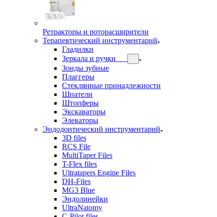
Ретракторы и роторасширители
Терапевтический инструментарий
Гладилки
Зеркала и ручки
Зонды зубные
Плаггеры
Стеклянные принадлежности
Шпатели
Штопферы
Экскаваторы
Элеваторы
Эндодонтический инструментарий
3D files
RCS File
MultiTaper Files
T-Flex files
Ultratapers Engine Files
DH-Files
MG3 Blue
Эндолинейки
UltraNatomy
C-Pilot files