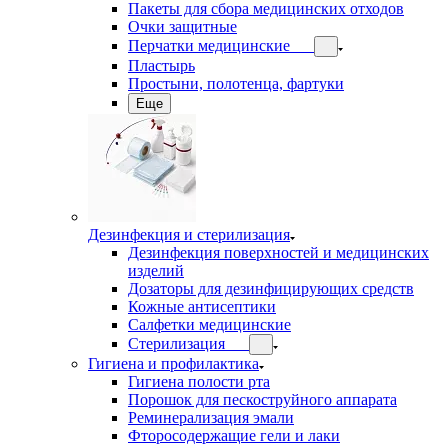
Пакеты для сбора медицинских отходов
Очки защитные
Перчатки медицинские
Пластырь
Простыни, полотенца, фартуки
Еще
Дезинфекция и стерилизация
Дезинфекция поверхностей и медицинских
изделий
Дозаторы для дезинфицирующих средств
Кожные антисептики
Салфетки медицинские
Стерилизация
Гигиена и профилактика
Гигиена полости рта
Порошок для пескоструйного аппарата
Реминерализация эмали
Фторосодержащие гели и лаки