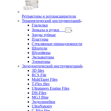
Ретракторы и роторасширители
Терапевтический инструментарий
Гладилки
Зеркала и ручки
Зонды зубные
Плаггеры
Стеклянные принадлежности
Шпатели
Штопферы
Экскаваторы
Элеваторы
Эндодонтический инструментарий
3D files
RCS File
MultiTaper Files
T-Flex files
Ultratapers Engine Files
DH-Files
MG3 Blue
Эндолинейки
UltraNatomy
C-Pilot files