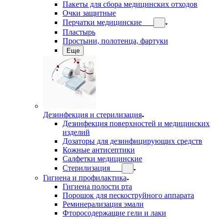
Пакеты для сбора медицинских отходов
Очки защитные
Перчатки медицинские
Пластырь
Простыни, полотенца, фартуки
Еще
Дезинфекция и стерилизация
Дезинфекция поверхностей и медицинских
изделий
Дозаторы для дезинфицирующих средств
Кожные антисептики
Салфетки медицинские
Стерилизация
Гигиена и профилактика
Гигиена полости рта
Порошок для пескоструйного аппарата
Реминерализация эмали
Фторосодержащие гели и лаки