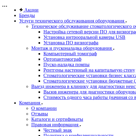
Акции
Бренды
Услуги технического обслуживания оборудования
Техническое обслуживание стоматологического 
Настройка сетевой версии ПО для визиогра
Установка интрооральной камеры USB
Установка ПО визиографа
Монтаж и пусконаладка оборудования
Компьютерный томограф
Ортопантомограф
Пуско-наладка помпы
Рентгены настенный на капитальную стену
Стоматологические установки бизнес класса 
Стоматологические установки бюджетные (д
Выезд инженера в клинику для диагностики неи
Вызов инженера для диагностики оборудов
Стоимость одного часа работы (начиная со в
Компания
О компании
Отзывы
Каталоги и сертификаты
Правовая информация
Честный знак
Политика о конфиденциальности