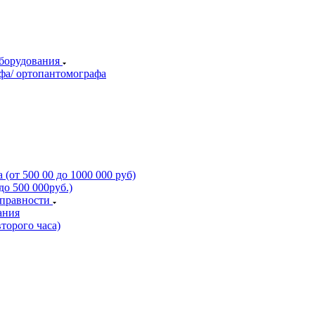
оборудования
фа/ ортопантомографа
(от 500 00 до 1000 000 руб)
о 500 000руб.)
справности
ания
торого часа)