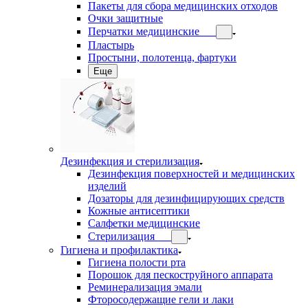
Пакеты для сбора медицинских отходов
Очки защитные
Перчатки медицинские
Пластырь
Простыни, полотенца, фартуки
Еще
Дезинфекция и стерилизация
Дезинфекция поверхностей и медицинских
изделий
Дозаторы для дезинфицирующих средств
Кожные антисептики
Салфетки медицинские
Стерилизация
Гигиена и профилактика
Гигиена полости рта
Порошок для пескоструйного аппарата
Реминерализация эмали
Фторосодержащие гели и лаки