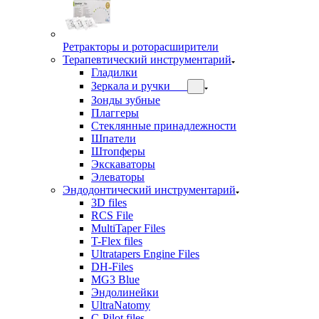
Ретракторы и роторасширители
Терапевтический инструментарий
Гладилки
Зеркала и ручки
Зонды зубные
Плаггеры
Стеклянные принадлежности
Шпатели
Штопферы
Экскаваторы
Элеваторы
Эндодонтический инструментарий
3D files
RCS File
MultiTaper Files
T-Flex files
Ultratapers Engine Files
DH-Files
MG3 Blue
Эндолинейки
UltraNatomy
C-Pilot files