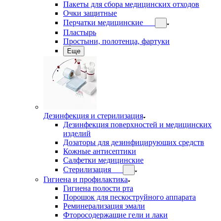
Пакеты для сбора медицинских отходов
Очки защитные
Перчатки медицинские
Пластырь
Простыни, полотенца, фартуки
Еще
Дезинфекция и стерилизация
Дезинфекция поверхностей и медицинских
изделий
Дозаторы для дезинфицирующих средств
Кожные антисептики
Салфетки медицинские
Стерилизация
Гигиена и профилактика
Гигиена полости рта
Порошок для пескоструйного аппарата
Реминерализация эмали
Фторосодержащие гели и лаки