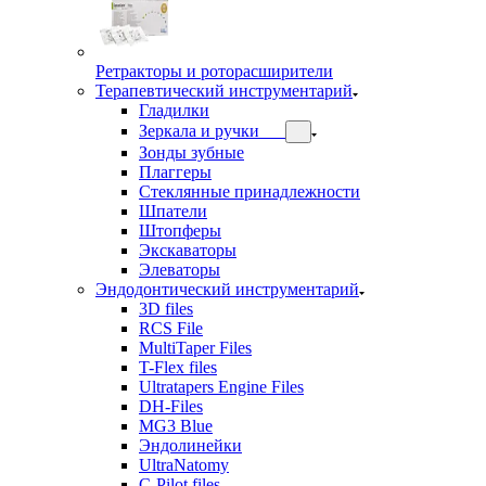
Ретракторы и роторасширители
Терапевтический инструментарий
Гладилки
Зеркала и ручки
Зонды зубные
Плаггеры
Стеклянные принадлежности
Шпатели
Штопферы
Экскаваторы
Элеваторы
Эндодонтический инструментарий
3D files
RCS File
MultiTaper Files
T-Flex files
Ultratapers Engine Files
DH-Files
MG3 Blue
Эндолинейки
UltraNatomy
C-Pilot files