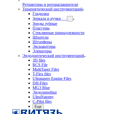
Ретракторы и роторасширители
Терапевтический инструментарий
Гладилки
Зеркала и ручки
Зонды зубные
Плаггеры
Стеклянные принадлежности
Шпатели
Штопферы
Экскаваторы
Элеваторы
Эндодонтический инструментарий
3D files
RCS File
MultiTaper Files
T-Flex files
Ultratapers Engine Files
DH-Files
MG3 Blue
Эндолинейки
UltraNatomy
C-Pilot files
Еще