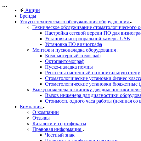
Акции
Бренды
Услуги технического обслуживания оборудования
Техническое обслуживание стоматологического 
Настройка сетевой версии ПО для визиогра
Установка интрооральной камеры USB
Установка ПО визиографа
Монтаж и пусконаладка оборудования
Компьютерный томограф
Ортопантомограф
Пуско-наладка помпы
Рентгены настенный на капитальную стену
Стоматологические установки бизнес класса 
Стоматологические установки бюджетные (д
Выезд инженера в клинику для диагностики неи
Вызов инженера для диагностики оборудов
Стоимость одного часа работы (начиная со в
Компания
О компании
Отзывы
Каталоги и сертификаты
Правовая информация
Честный знак
Политика о конфиденциальности