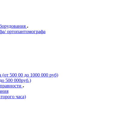
оборудования
фа/ ортопантомографа
(от 500 00 до 1000 000 руб)
о 500 000руб.)
справности
ания
торого часа)