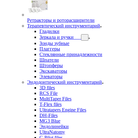
Ретракторы и роторасширители
Терапевтический инструментарий
Гладилки
Зеркала и ручки
Зонды зубные
Плаггеры
Стеклянные принадлежности
Шпатели
Штопферы
Экскаваторы
Элеваторы
Эндодонтический инструментарий
3D files
RCS File
MultiTaper Files
T-Flex files
Ultratapers Engine Files
DH-Files
MG3 Blue
Эндолинейки
UltraNatomy
C-Pilot files