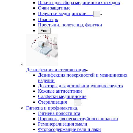
Пакеты для сбора медицинских отходов
Очки защитные
Перчатки медицинские
Пластырь
Простыни, полотенца, фартуки
Еще
Дезинфекция и стерилизация
Дезинфекция поверхностей и медицинских
изделий
Дозаторы для дезинфицирующих средств
Кожные антисептики
Салфетки медицинские
Стерилизация
Гигиена и профилактика
Гигиена полости рта
Порошок для пескоструйного аппарата
Реминерализация эмали
Фторосодержащие гели и лаки