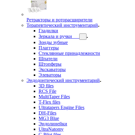
Ретракторы и роторасширители
Терапевтический инструментарий
Гладилки
Зеркала и ручки
Зонды зубные
Плаггеры
Стеклянные принадлежности
Шпатели
Штопферы
Экскаваторы
Элеваторы
Эндодонтический инструментарий
3D files
RCS File
MultiTaper Files
T-Flex files
Ultratapers Engine Files
DH-Files
MG3 Blue
Эндолинейки
UltraNatomy
C-Pilot files