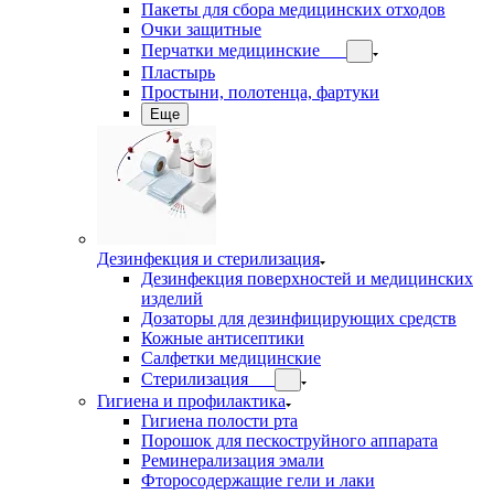
Пакеты для сбора медицинских отходов
Очки защитные
Перчатки медицинские
Пластырь
Простыни, полотенца, фартуки
Еще
Дезинфекция и стерилизация
Дезинфекция поверхностей и медицинских
изделий
Дозаторы для дезинфицирующих средств
Кожные антисептики
Салфетки медицинские
Стерилизация
Гигиена и профилактика
Гигиена полости рта
Порошок для пескоструйного аппарата
Реминерализация эмали
Фторосодержащие гели и лаки