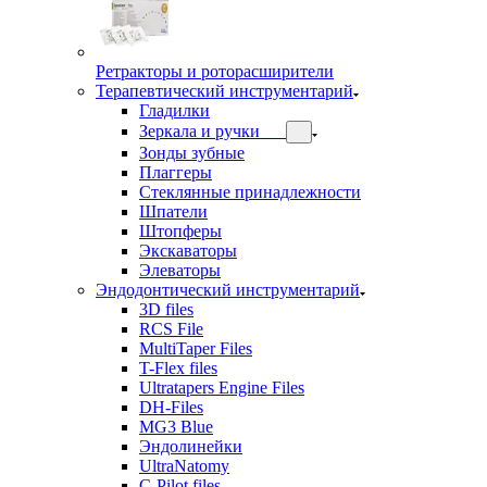
Ретракторы и роторасширители
Терапевтический инструментарий
Гладилки
Зеркала и ручки
Зонды зубные
Плаггеры
Стеклянные принадлежности
Шпатели
Штопферы
Экскаваторы
Элеваторы
Эндодонтический инструментарий
3D files
RCS File
MultiTaper Files
T-Flex files
Ultratapers Engine Files
DH-Files
MG3 Blue
Эндолинейки
UltraNatomy
C-Pilot files