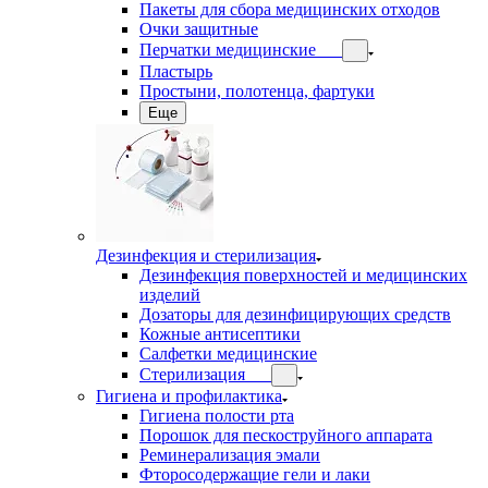
Пакеты для сбора медицинских отходов
Очки защитные
Перчатки медицинские
Пластырь
Простыни, полотенца, фартуки
Еще
Дезинфекция и стерилизация
Дезинфекция поверхностей и медицинских
изделий
Дозаторы для дезинфицирующих средств
Кожные антисептики
Салфетки медицинские
Стерилизация
Гигиена и профилактика
Гигиена полости рта
Порошок для пескоструйного аппарата
Реминерализация эмали
Фторосодержащие гели и лаки