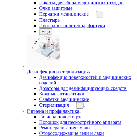
Пакеты для сбора медицинских отходов
Очки защитные
Перчатки медицинские
Пластырь
Простыни, полотенца, фартуки
Еще
Дезинфекция и стерилизация
Дезинфекция поверхностей и медицинских
изделий
Дозаторы для дезинфицирующих средств
Кожные антисептики
Салфетки медицинские
Стерилизация
Гигиена и профилактика
Гигиена полости рта
Порошок для пескоструйного аппарата
Реминерализация эмали
Фторосодержащие гели и лаки