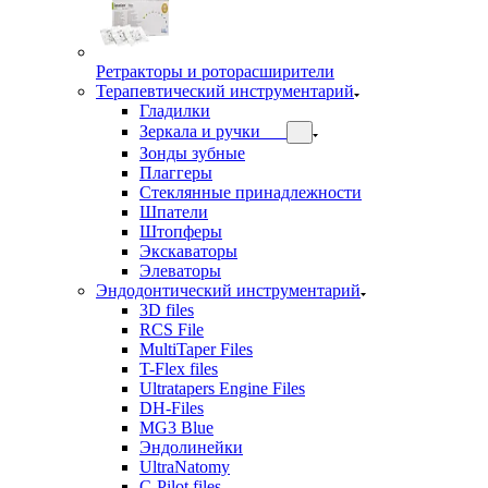
Ретракторы и роторасширители
Терапевтический инструментарий
Гладилки
Зеркала и ручки
Зонды зубные
Плаггеры
Стеклянные принадлежности
Шпатели
Штопферы
Экскаваторы
Элеваторы
Эндодонтический инструментарий
3D files
RCS File
MultiTaper Files
T-Flex files
Ultratapers Engine Files
DH-Files
MG3 Blue
Эндолинейки
UltraNatomy
C-Pilot files