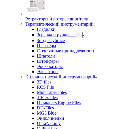
Ретракторы и роторасширители
Терапевтический инструментарий
Гладилки
Зеркала и ручки
Зонды зубные
Плаггеры
Стеклянные принадлежности
Шпатели
Штопферы
Экскаваторы
Элеваторы
Эндодонтический инструментарий
3D files
RCS File
MultiTaper Files
T-Flex files
Ultratapers Engine Files
DH-Files
MG3 Blue
Эндолинейки
UltraNatomy
C-Pilot files