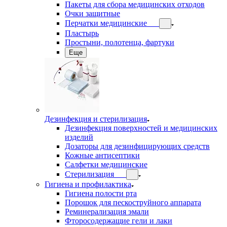
Пакеты для сбора медицинских отходов
Очки защитные
Перчатки медицинские
Пластырь
Простыни, полотенца, фартуки
Еще
Дезинфекция и стерилизация
Дезинфекция поверхностей и медицинских
изделий
Дозаторы для дезинфицирующих средств
Кожные антисептики
Салфетки медицинские
Стерилизация
Гигиена и профилактика
Гигиена полости рта
Порошок для пескоструйного аппарата
Реминерализация эмали
Фторосодержащие гели и лаки