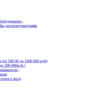
оборудования
фа/ ортопантомографа
(от 500 00 до 1000 000 руб)
о 500 000руб.)
справности
ания
торого часа)