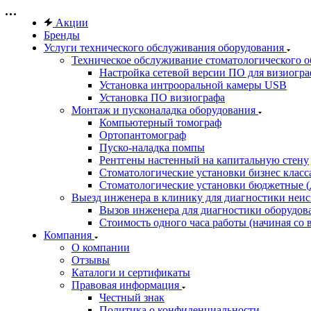
Акции
Бренды
Услуги технического обслуживания оборудования
Техническое обслуживание стоматологического 
Настройка сетевой версии ПО для визиогра
Установка интрооральной камеры USB
Установка ПО визиографа
Монтаж и пусконаладка оборудования
Компьютерный томограф
Ортопантомограф
Пуско-наладка помпы
Рентгены настенный на капитальную стену
Стоматологические установки бизнес класса 
Стоматологические установки бюджетные (д
Выезд инженера в клинику для диагностики неи
Вызов инженера для диагностики оборудов
Стоимость одного часа работы (начиная со в
Компания
О компании
Отзывы
Каталоги и сертификаты
Правовая информация
Честный знак
Политика о конфиденциальности