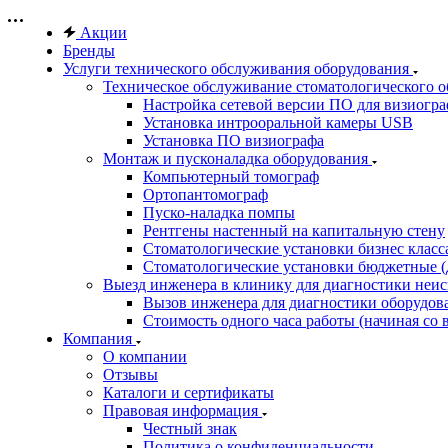
Акции
Бренды
Услуги технического обслуживания оборудования
Техническое обслуживание стоматологического 
Настройка сетевой версии ПО для визиогра
Установка интрооральной камеры USB
Установка ПО визиографа
Монтаж и пусконаладка оборудования
Компьютерный томограф
Ортопантомограф
Пуско-наладка помпы
Рентгены настенный на капитальную стену
Стоматологические установки бизнес класса 
Стоматологические установки бюджетные (д
Выезд инженера в клинику для диагностики неи
Вызов инженера для диагностики оборудов
Стоимость одного часа работы (начиная со в
Компания
О компании
Отзывы
Каталоги и сертификаты
Правовая информация
Честный знак
Политика о конфиденциальности