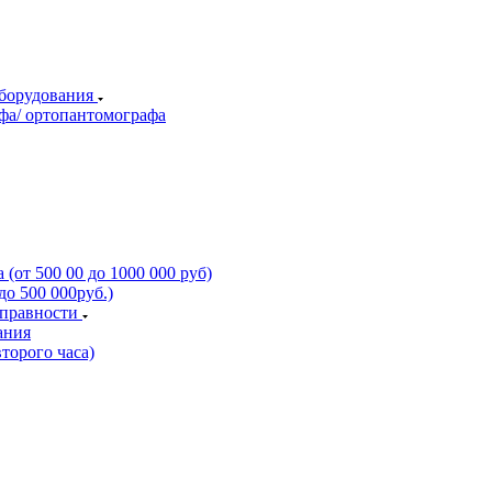
оборудования
фа/ ортопантомографа
(от 500 00 до 1000 000 руб)
о 500 000руб.)
справности
ания
торого часа)