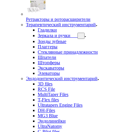
Ретракторы и роторасширители
Терапевтический инструментарий
Гладилки
Зеркала и ручки
Зонды зубные
Плаггеры
Стеклянные принадлежности
Шпатели
Штопферы
Экскаваторы
Элеваторы
Эндодонтический инструментарий
3D files
RCS File
MultiTaper Files
T-Flex files
Ultratapers Engine Files
DH-Files
MG3 Blue
Эндолинейки
UltraNatomy
C-Pilot files