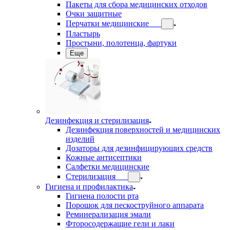
Пакеты для сбора медицинских отходов
Очки защитные
Перчатки медицинские
Пластырь
Простыни, полотенца, фартуки
Еще
Дезинфекция и стерилизация
Дезинфекция поверхностей и медицинских
изделий
Дозаторы для дезинфицирующих средств
Кожные антисептики
Салфетки медицинские
Стерилизация
Гигиена и профилактика
Гигиена полости рта
Порошок для пескоструйного аппарата
Реминерализация эмали
Фторосодержащие гели и лаки