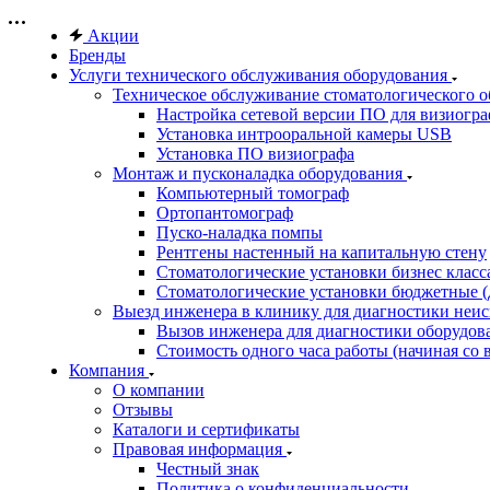
Акции
Бренды
Услуги технического обслуживания оборудования
Техническое обслуживание стоматологического 
Настройка сетевой версии ПО для визиогра
Установка интрооральной камеры USB
Установка ПО визиографа
Монтаж и пусконаладка оборудования
Компьютерный томограф
Ортопантомограф
Пуско-наладка помпы
Рентгены настенный на капитальную стену
Стоматологические установки бизнес класса 
Стоматологические установки бюджетные (д
Выезд инженера в клинику для диагностики неи
Вызов инженера для диагностики оборудов
Стоимость одного часа работы (начиная со в
Компания
О компании
Отзывы
Каталоги и сертификаты
Правовая информация
Честный знак
Политика о конфиденциальности