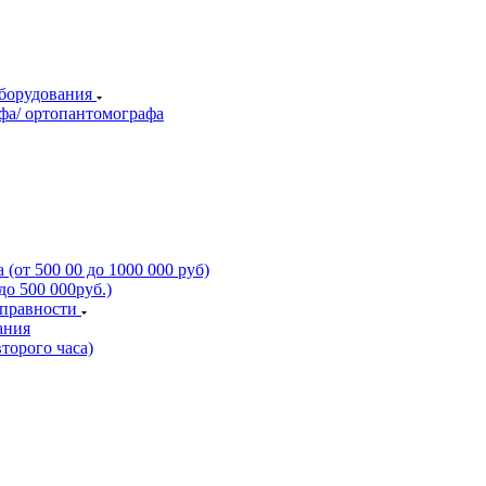
оборудования
фа/ ортопантомографа
(от 500 00 до 1000 000 руб)
о 500 000руб.)
справности
ания
торого часа)