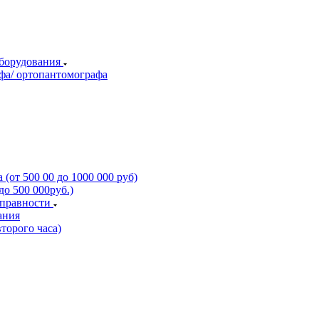
оборудования
фа/ ортопантомографа
(от 500 00 до 1000 000 руб)
о 500 000руб.)
справности
ания
торого часа)