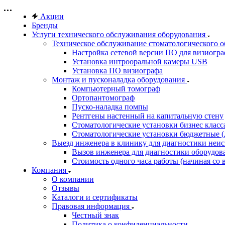
Акции
Бренды
Услуги технического обслуживания оборудования
Техническое обслуживание стоматологического 
Настройка сетевой версии ПО для визиогра
Установка интрооральной камеры USB
Установка ПО визиографа
Монтаж и пусконаладка оборудования
Компьютерный томограф
Ортопантомограф
Пуско-наладка помпы
Рентгены настенный на капитальную стену
Стоматологические установки бизнес класса 
Стоматологические установки бюджетные (д
Выезд инженера в клинику для диагностики неи
Вызов инженера для диагностики оборудов
Стоимость одного часа работы (начиная со в
Компания
О компании
Отзывы
Каталоги и сертификаты
Правовая информация
Честный знак
Политика о конфиденциальности