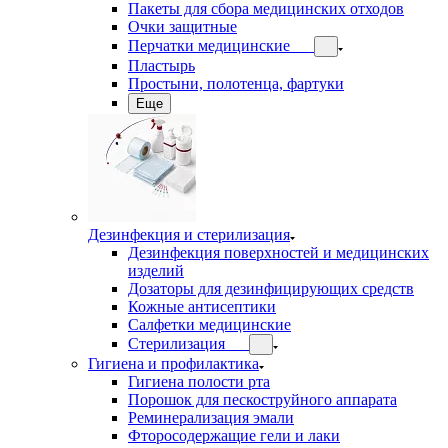
Пакеты для сбора медицинских отходов
Очки защитные
Перчатки медицинские
Пластырь
Простыни, полотенца, фартуки
Еще
Дезинфекция и стерилизация
Дезинфекция поверхностей и медицинских
изделий
Дозаторы для дезинфицирующих средств
Кожные антисептики
Салфетки медицинские
Стерилизация
Гигиена и профилактика
Гигиена полости рта
Порошок для пескоструйного аппарата
Реминерализация эмали
Фторосодержащие гели и лаки