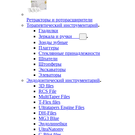
Ретракторы и роторасширители
Терапевтический инструментарий
Гладилки
Зеркала и ручки
Зонды зубные
Плаггеры
Стеклянные принадлежности
Шпатели
Штопферы
Экскаваторы
Элеваторы
Эндодонтический инструментарий
3D files
RCS File
MultiTaper Files
T-Flex files
Ultratapers Engine Files
DH-Files
MG3 Blue
Эндолинейки
UltraNatomy
C-Pilot files