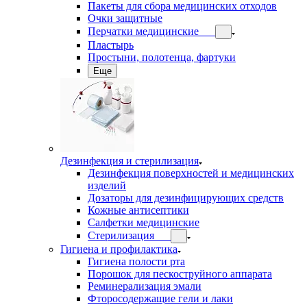
Пакеты для сбора медицинских отходов
Очки защитные
Перчатки медицинские
Пластырь
Простыни, полотенца, фартуки
Еще
Дезинфекция и стерилизация
Дезинфекция поверхностей и медицинских
изделий
Дозаторы для дезинфицирующих средств
Кожные антисептики
Салфетки медицинские
Стерилизация
Гигиена и профилактика
Гигиена полости рта
Порошок для пескоструйного аппарата
Реминерализация эмали
Фторосодержащие гели и лаки