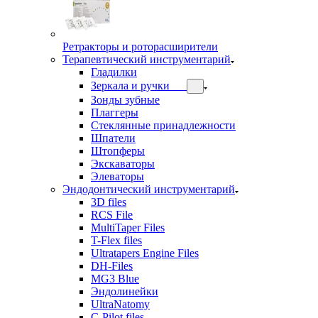
Ретракторы и роторасширители
Терапевтический инструментарий
Гладилки
Зеркала и ручки
Зонды зубные
Плаггеры
Стеклянные принадлежности
Шпатели
Штопферы
Экскаваторы
Элеваторы
Эндодонтический инструментарий
3D files
RCS File
MultiTaper Files
T-Flex files
Ultratapers Engine Files
DH-Files
MG3 Blue
Эндолинейки
UltraNatomy
C-Pilot files