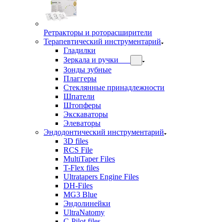
Ретракторы и роторасширители
Терапевтический инструментарий
Гладилки
Зеркала и ручки
Зонды зубные
Плаггеры
Стеклянные принадлежности
Шпатели
Штопферы
Экскаваторы
Элеваторы
Эндодонтический инструментарий
3D files
RCS File
MultiTaper Files
T-Flex files
Ultratapers Engine Files
DH-Files
MG3 Blue
Эндолинейки
UltraNatomy
C-Pilot files