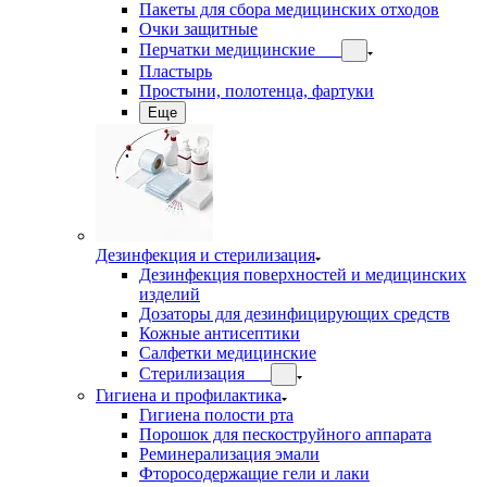
Пакеты для сбора медицинских отходов
Очки защитные
Перчатки медицинские
Пластырь
Простыни, полотенца, фартуки
Еще
Дезинфекция и стерилизация
Дезинфекция поверхностей и медицинских
изделий
Дозаторы для дезинфицирующих средств
Кожные антисептики
Салфетки медицинские
Стерилизация
Гигиена и профилактика
Гигиена полости рта
Порошок для пескоструйного аппарата
Реминерализация эмали
Фторосодержащие гели и лаки