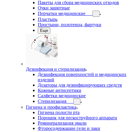
Пакеты для сбора медицинских отходов
Очки защитные
Перчатки медицинские
Пластырь
Простыни, полотенца, фартуки
Еще
Дезинфекция и стерилизация
Дезинфекция поверхностей и медицинских
изделий
Дозаторы для дезинфицирующих средств
Кожные антисептики
Салфетки медицинские
Стерилизация
Гигиена и профилактика
Гигиена полости рта
Порошок для пескоструйного аппарата
Реминерализация эмали
Фторосодержащие гели и лаки