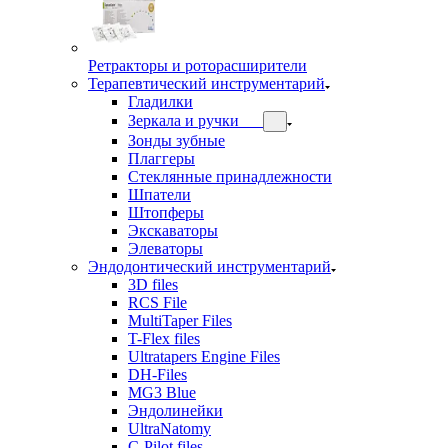
Ретракторы и роторасширители
Терапевтический инструментарий
Гладилки
Зеркала и ручки
Зонды зубные
Плаггеры
Стеклянные принадлежности
Шпатели
Штопферы
Экскаваторы
Элеваторы
Эндодонтический инструментарий
3D files
RCS File
MultiTaper Files
T-Flex files
Ultratapers Engine Files
DH-Files
MG3 Blue
Эндолинейки
UltraNatomy
C-Pilot files