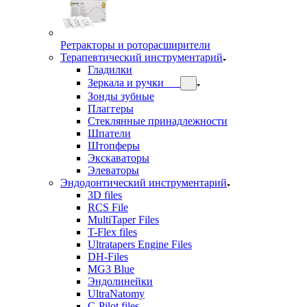
Ретракторы и роторасширители
Терапевтический инструментарий
Гладилки
Зеркала и ручки
Зонды зубные
Плаггеры
Стеклянные принадлежности
Шпатели
Штопферы
Экскаваторы
Элеваторы
Эндодонтический инструментарий
3D files
RCS File
MultiTaper Files
T-Flex files
Ultratapers Engine Files
DH-Files
MG3 Blue
Эндолинейки
UltraNatomy
C-Pilot files