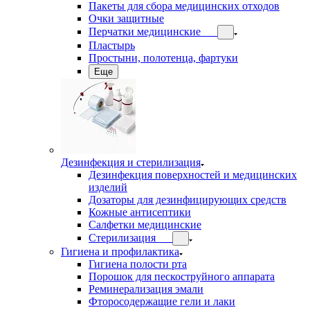
Пакеты для сбора медицинских отходов
Очки защитные
Перчатки медицинские
Пластырь
Простыни, полотенца, фартуки
Еще
Дезинфекция и стерилизация
Дезинфекция поверхностей и медицинских
изделий
Дозаторы для дезинфицирующих средств
Кожные антисептики
Салфетки медицинские
Стерилизация
Гигиена и профилактика
Гигиена полости рта
Порошок для пескоструйного аппарата
Реминерализация эмали
Фторосодержащие гели и лаки