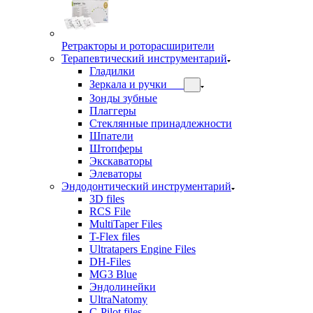
Ретракторы и роторасширители
Терапевтический инструментарий
Гладилки
Зеркала и ручки
Зонды зубные
Плаггеры
Стеклянные принадлежности
Шпатели
Штопферы
Экскаваторы
Элеваторы
Эндодонтический инструментарий
3D files
RCS File
MultiTaper Files
T-Flex files
Ultratapers Engine Files
DH-Files
MG3 Blue
Эндолинейки
UltraNatomy
C-Pilot files