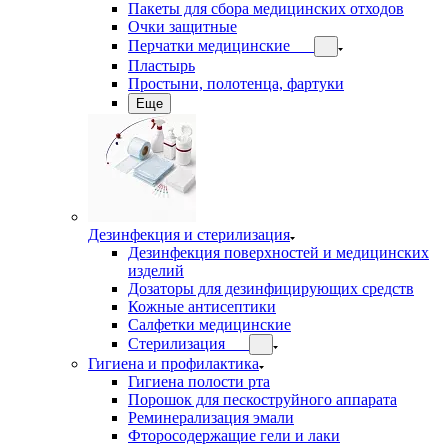
Пакеты для сбора медицинских отходов
Очки защитные
Перчатки медицинские
Пластырь
Простыни, полотенца, фартуки
Еще
Дезинфекция и стерилизация
Дезинфекция поверхностей и медицинских
изделий
Дозаторы для дезинфицирующих средств
Кожные антисептики
Салфетки медицинские
Стерилизация
Гигиена и профилактика
Гигиена полости рта
Порошок для пескоструйного аппарата
Реминерализация эмали
Фторосодержащие гели и лаки