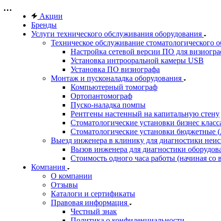
Акции
Бренды
Услуги технического обслуживания оборудования
Техническое обслуживание стоматологического 
Настройка сетевой версии ПО для визиогра
Установка интрооральной камеры USB
Установка ПО визиографа
Монтаж и пусконаладка оборудования
Компьютерный томограф
Ортопантомограф
Пуско-наладка помпы
Рентгены настенный на капитальную стену
Стоматологические установки бизнес класса 
Стоматологические установки бюджетные (д
Выезд инженера в клинику для диагностики неи
Вызов инженера для диагностики оборудов
Стоимость одного часа работы (начиная со в
Компания
О компании
Отзывы
Каталоги и сертификаты
Правовая информация
Честный знак
Политика о конфиденциальности