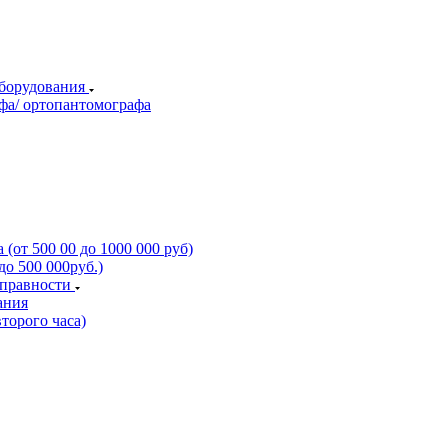
оборудования
фа/ ортопантомографа
(от 500 00 до 1000 000 руб)
о 500 000руб.)
справности
ания
торого часа)