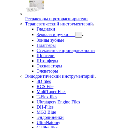
Ретракторы и роторасширители
Терапевтический инструментарий
Гладилки
Зеркала и ручки
Зонды зубные
Плаггеры
Стеклянные принадлежности
Шпатели
Штопферы
Экскаваторы
Элеваторы
Эндодонтический инструментарий
3D files
RCS File
MultiTaper Files
T-Flex files
Ultratapers Engine Files
DH-Files
MG3 Blue
Эндолинейки
UltraNatomy
C-Pilot files