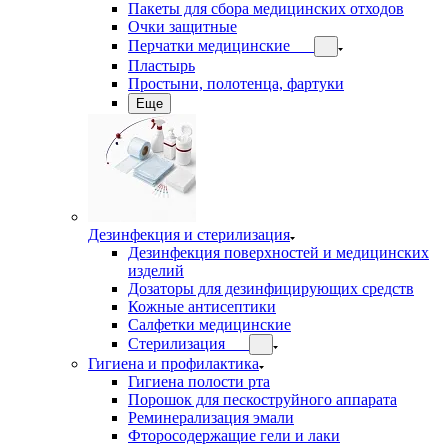
Пакеты для сбора медицинских отходов
Очки защитные
Перчатки медицинские
Пластырь
Простыни, полотенца, фартуки
Еще
Дезинфекция и стерилизация
Дезинфекция поверхностей и медицинских
изделий
Дозаторы для дезинфицирующих средств
Кожные антисептики
Салфетки медицинские
Стерилизация
Гигиена и профилактика
Гигиена полости рта
Порошок для пескоструйного аппарата
Реминерализация эмали
Фторосодержащие гели и лаки