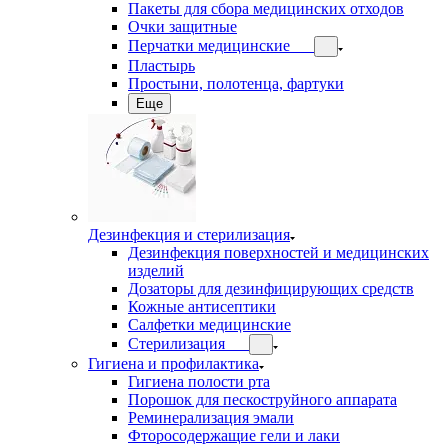
Пакеты для сбора медицинских отходов
Очки защитные
Перчатки медицинские
Пластырь
Простыни, полотенца, фартуки
Еще
Дезинфекция и стерилизация
Дезинфекция поверхностей и медицинских
изделий
Дозаторы для дезинфицирующих средств
Кожные антисептики
Салфетки медицинские
Стерилизация
Гигиена и профилактика
Гигиена полости рта
Порошок для пескоструйного аппарата
Реминерализация эмали
Фторосодержащие гели и лаки