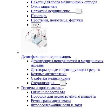
Пакеты для сбора медицинских отходов
Очки защитные
Перчатки медицинские
Пластырь
Простыни, полотенца, фартуки
Еще
Дезинфекция и стерилизация
Дезинфекция поверхностей и медицинских
изделий
Дозаторы для дезинфицирующих средств
Кожные антисептики
Салфетки медицинские
Стерилизация
Гигиена и профилактика
Гигиена полости рта
Порошок для пескоструйного аппарата
Реминерализация эмали
Фторосодержащие гели и лаки