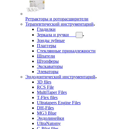
Ретракторы и роторасширители
Терапевтический инструментарий
Гладилки
Зеркала и ручки
Зонды зубные
Плаггеры
Стеклянные принадлежности
Шпатели
Штопферы
Экскаваторы
Элеваторы
Эндодонтический инструментарий
3D files
RCS File
MultiTaper Files
T-Flex files
Ultratapers Engine Files
DH-Files
MG3 Blue
Эндолинейки
UltraNatomy
C-Pilot files