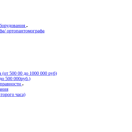
оборудования
фа/ ортопантомографа
(от 500 00 до 1000 000 руб)
о 500 000руб.)
справности
ания
торого часа)