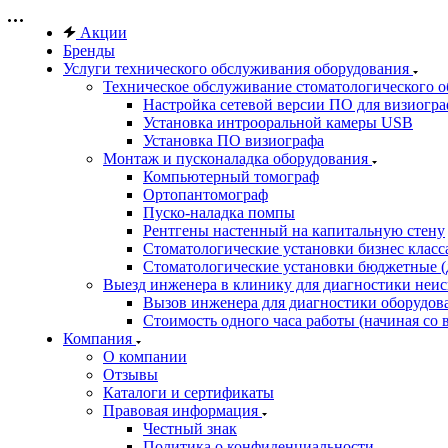
Акции
Бренды
Услуги технического обслуживания оборудования
Техническое обслуживание стоматологического 
Настройка сетевой версии ПО для визиогра
Установка интрооральной камеры USB
Установка ПО визиографа
Монтаж и пусконаладка оборудования
Компьютерный томограф
Ортопантомограф
Пуско-наладка помпы
Рентгены настенный на капитальную стену
Стоматологические установки бизнес класса 
Стоматологические установки бюджетные (д
Выезд инженера в клинику для диагностики неи
Вызов инженера для диагностики оборудов
Стоимость одного часа работы (начиная со в
Компания
О компании
Отзывы
Каталоги и сертификаты
Правовая информация
Честный знак
Политика о конфиденциальности