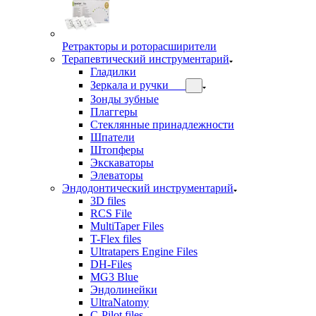
Ретракторы и роторасширители
Терапевтический инструментарий
Гладилки
Зеркала и ручки
Зонды зубные
Плаггеры
Стеклянные принадлежности
Шпатели
Штопферы
Экскаваторы
Элеваторы
Эндодонтический инструментарий
3D files
RCS File
MultiTaper Files
T-Flex files
Ultratapers Engine Files
DH-Files
MG3 Blue
Эндолинейки
UltraNatomy
C-Pilot files