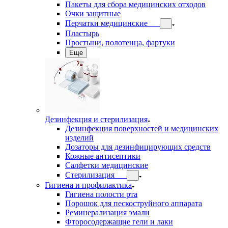
Пакеты для сбора медицинских отходов
Очки защитные
Перчатки медицинские
Пластырь
Простыни, полотенца, фартуки
Еще
Дезинфекция и стерилизация
Дезинфекция поверхностей и медицинских
изделий
Дозаторы для дезинфицирующих средств
Кожные антисептики
Салфетки медицинские
Стерилизация
Гигиена и профилактика
Гигиена полости рта
Порошок для пескоструйного аппарата
Реминерализация эмали
Фторосодержащие гели и лаки