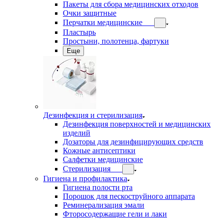
Пакеты для сбора медицинских отходов
Очки защитные
Перчатки медицинские
Пластырь
Простыни, полотенца, фартуки
Еще
Дезинфекция и стерилизация
Дезинфекция поверхностей и медицинских
изделий
Дозаторы для дезинфицирующих средств
Кожные антисептики
Салфетки медицинские
Стерилизация
Гигиена и профилактика
Гигиена полости рта
Порошок для пескоструйного аппарата
Реминерализация эмали
Фторосодержащие гели и лаки