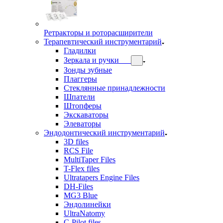
Ретракторы и роторасширители
Терапевтический инструментарий
Гладилки
Зеркала и ручки
Зонды зубные
Плаггеры
Стеклянные принадлежности
Шпатели
Штопферы
Экскаваторы
Элеваторы
Эндодонтический инструментарий
3D files
RCS File
MultiTaper Files
T-Flex files
Ultratapers Engine Files
DH-Files
MG3 Blue
Эндолинейки
UltraNatomy
C-Pilot files