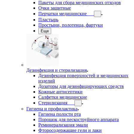
Пакеты для сбора медицинских отходов
Очки защитные
Перчатки медицинские
Пластырь
Простыни, полотенца, фартуки
Еще
Дезинфекция и стерилизация
Дезинфекция поверхностей и медицинских
изделий
Дозаторы для дезинфицирующих средств
Кожные антисептики
Салфетки медицинские
Стерилизация
Гигиена и профилактика
Гигиена полости рта
Порошок для пескоструйного аппарата
Реминерализация эмали
Фторосодержащие гели и лаки