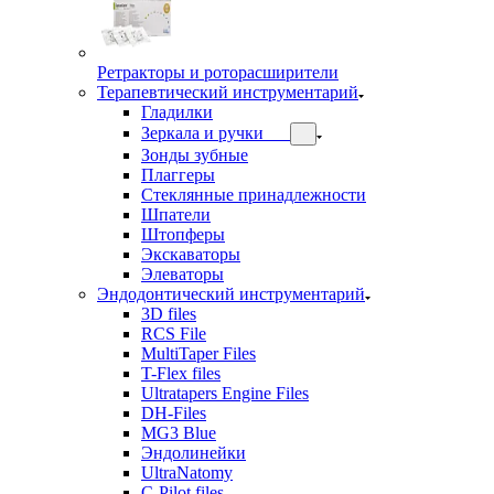
Ретракторы и роторасширители
Терапевтический инструментарий
Гладилки
Зеркала и ручки
Зонды зубные
Плаггеры
Стеклянные принадлежности
Шпатели
Штопферы
Экскаваторы
Элеваторы
Эндодонтический инструментарий
3D files
RCS File
MultiTaper Files
T-Flex files
Ultratapers Engine Files
DH-Files
MG3 Blue
Эндолинейки
UltraNatomy
C-Pilot files