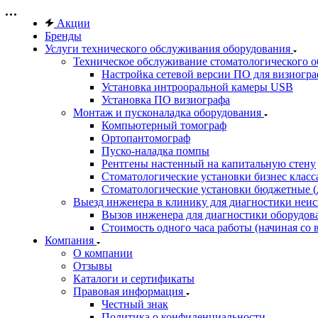
Акции
Бренды
Услуги технического обслуживания оборудования
Техническое обслуживание стоматологического 
Настройка сетевой версии ПО для визиогра
Установка интрооральной камеры USB
Установка ПО визиографа
Монтаж и пусконаладка оборудования
Компьютерный томограф
Ортопантомограф
Пуско-наладка помпы
Рентгены настенный на капитальную стену
Стоматологические установки бизнес класса 
Стоматологические установки бюджетные (д
Выезд инженера в клинику для диагностики неи
Вызов инженера для диагностики оборудов
Стоимость одного часа работы (начиная со в
Компания
О компании
Отзывы
Каталоги и сертификаты
Правовая информация
Честный знак
Политика о конфиденциальности