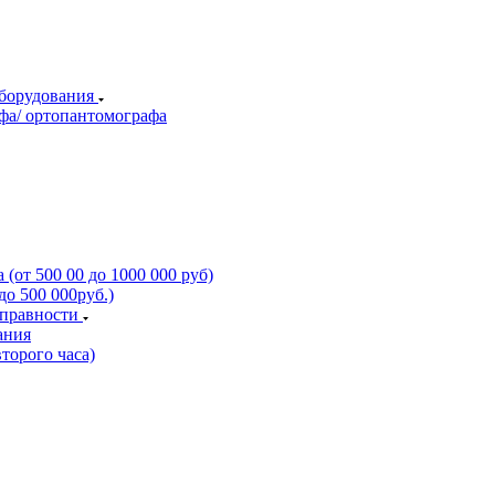
оборудования
фа/ ортопантомографа
(от 500 00 до 1000 000 руб)
о 500 000руб.)
справности
ания
торого часа)