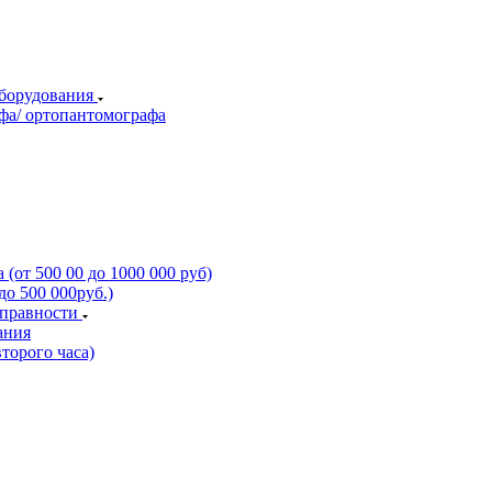
оборудования
фа/ ортопантомографа
(от 500 00 до 1000 000 руб)
о 500 000руб.)
справности
ания
торого часа)