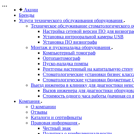
Акции
Бренды
Услуги технического обслуживания оборудования
Техническое обслуживание стоматологического 
Настройка сетевой версии ПО для визиогра
Установка интрооральной камеры USB
Установка ПО визиографа
Монтаж и пусконаладка оборудования
Компьютерный томограф
Ортопантомограф
Пуско-наладка помпы
Рентгены настенный на капитальную стену
Стоматологические установки бизнес класса 
Стоматологические установки бюджетные (д
Выезд инженера в клинику для диагностики неи
Вызов инженера для диагностики оборудов
Стоимость одного часа работы (начиная со в
Компания
О компании
Отзывы
Каталоги и сертификаты
Правовая информация
Честный знак
Политика о конфиденциальности