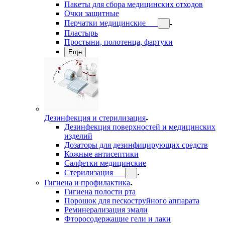
Пакеты для сбора медицинских отходов
Очки защитные
Перчатки медицинские
Пластырь
Простыни, полотенца, фартуки
Еще
Дезинфекция и стерилизация
Дезинфекция поверхностей и медицинских
изделий
Дозаторы для дезинфицирующих средств
Кожные антисептики
Салфетки медицинские
Стерилизация
Гигиена и профилактика
Гигиена полости рта
Порошок для пескоструйного аппарата
Реминерализация эмали
Фторосодержащие гели и лаки