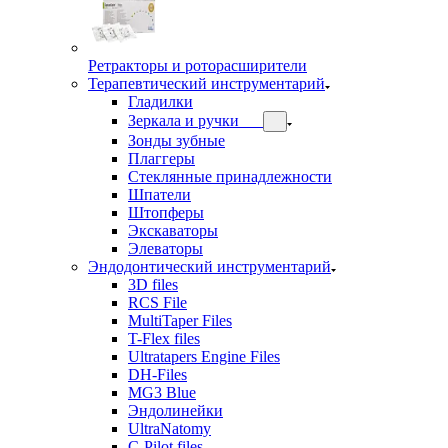
Ретракторы и роторасширители
Терапевтический инструментарий
Гладилки
Зеркала и ручки
Зонды зубные
Плаггеры
Стеклянные принадлежности
Шпатели
Штопферы
Экскаваторы
Элеваторы
Эндодонтический инструментарий
3D files
RCS File
MultiTaper Files
T-Flex files
Ultratapers Engine Files
DH-Files
MG3 Blue
Эндолинейки
UltraNatomy
C-Pilot files