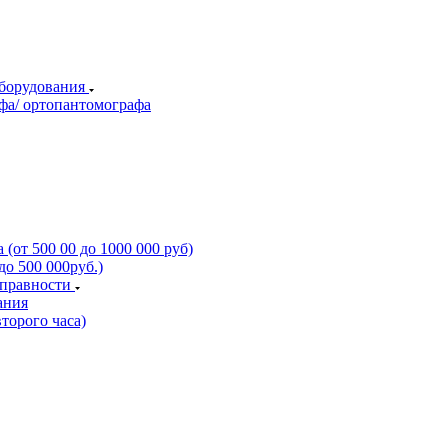
оборудования
фа/ ортопантомографа
(от 500 00 до 1000 000 руб)
о 500 000руб.)
справности
ания
торого часа)