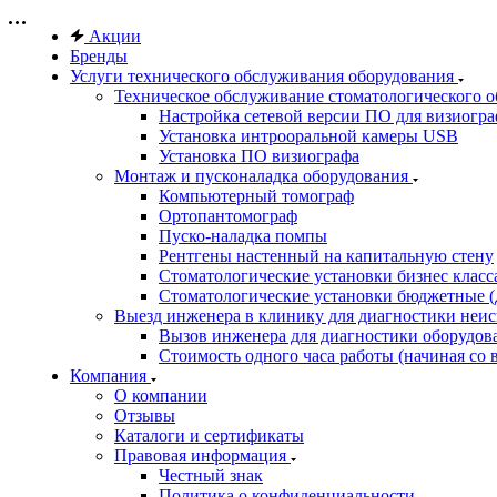
Акции
Бренды
Услуги технического обслуживания оборудования
Техническое обслуживание стоматологического 
Настройка сетевой версии ПО для визиогра
Установка интрооральной камеры USB
Установка ПО визиографа
Монтаж и пусконаладка оборудования
Компьютерный томограф
Ортопантомограф
Пуско-наладка помпы
Рентгены настенный на капитальную стену
Стоматологические установки бизнес класса 
Стоматологические установки бюджетные (д
Выезд инженера в клинику для диагностики неи
Вызов инженера для диагностики оборудов
Стоимость одного часа работы (начиная со в
Компания
О компании
Отзывы
Каталоги и сертификаты
Правовая информация
Честный знак
Политика о конфиденциальности