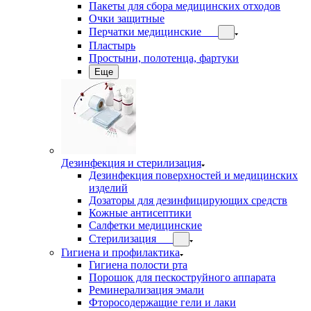
Пакеты для сбора медицинских отходов
Очки защитные
Перчатки медицинские
Пластырь
Простыни, полотенца, фартуки
Еще
Дезинфекция и стерилизация
Дезинфекция поверхностей и медицинских
изделий
Дозаторы для дезинфицирующих средств
Кожные антисептики
Салфетки медицинские
Стерилизация
Гигиена и профилактика
Гигиена полости рта
Порошок для пескоструйного аппарата
Реминерализация эмали
Фторосодержащие гели и лаки