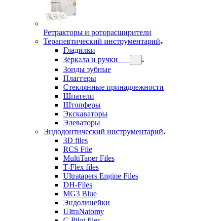
Ретракторы и роторасширители
Терапевтический инструментарий
Гладилки
Зеркала и ручки
Зонды зубные
Плаггеры
Стеклянные принадлежности
Шпатели
Штопферы
Экскаваторы
Элеваторы
Эндодонтический инструментарий
3D files
RCS File
MultiTaper Files
T-Flex files
Ultratapers Engine Files
DH-Files
MG3 Blue
Эндолинейки
UltraNatomy
C-Pilot files