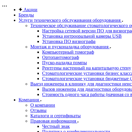
Акции
Бренды
Услуги технического обслуживания оборудования
Техническое обслуживание стоматологического 
Настройка сетевой версии ПО для визиогра
Установка интрооральной камеры USB
Установка ПО визиографа
Монтаж и пусконаладка оборудования
Компьютерный томограф
Ортопантомограф
Пуско-наладка помпы
Рентгены настенный на капитальную стену
Стоматологические установки бизнес класса 
Стоматологические установки бюджетные (д
Выезд инженера в клинику для диагностики неи
Вызов инженера для диагностики оборудов
Стоимость одного часа работы (начиная со в
Компания
О компании
Отзывы
Каталоги и сертификаты
Правовая информация
Честный знак
Политика о конфиденциальности