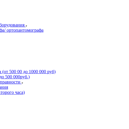
оборудования
фа/ ортопантомографа
(от 500 00 до 1000 000 руб)
о 500 000руб.)
справности
ания
торого часа)