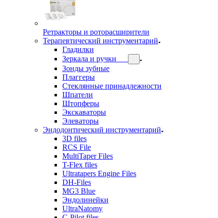
Ретракторы и роторасширители
Терапевтический инструментарий
Гладилки
Зеркала и ручки
Зонды зубные
Плаггеры
Стеклянные принадлежности
Шпатели
Штопферы
Экскаваторы
Элеваторы
Эндодонтический инструментарий
3D files
RCS File
MultiTaper Files
T-Flex files
Ultratapers Engine Files
DH-Files
MG3 Blue
Эндолинейки
UltraNatomy
C-Pilot files