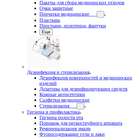
Пакеты для сбора медицинских отходов
Очки защитные
Перчатки медицинские
Пластырь
Простыни, полотенца, фартуки
Еще
Дезинфекция и стерилизация
Дезинфекция поверхностей и медицинских
изделий
Дозаторы для дезинфицирующих средств
Кожные антисептики
Салфетки медицинские
Стерилизация
Гигиена и профилактика
Гигиена полости рта
Порошок для пескоструйного аппарата
Реминерализация эмали
Фторосодержащие гели и лаки