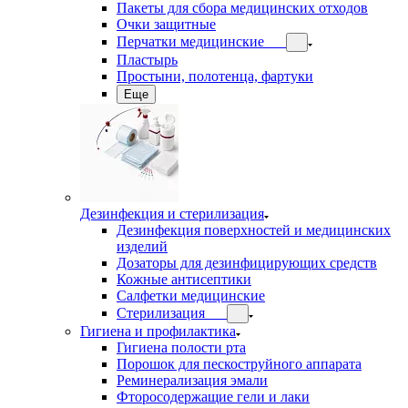
Пакеты для сбора медицинских отходов
Очки защитные
Перчатки медицинские
Пластырь
Простыни, полотенца, фартуки
Еще
Дезинфекция и стерилизация
Дезинфекция поверхностей и медицинских
изделий
Дозаторы для дезинфицирующих средств
Кожные антисептики
Салфетки медицинские
Стерилизация
Гигиена и профилактика
Гигиена полости рта
Порошок для пескоструйного аппарата
Реминерализация эмали
Фторосодержащие гели и лаки