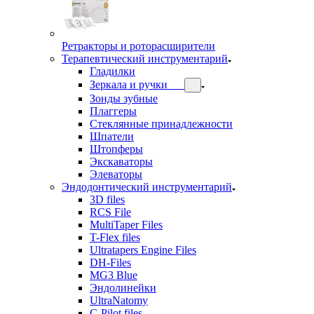
Ретракторы и роторасширители
Терапевтический инструментарий
Гладилки
Зеркала и ручки
Зонды зубные
Плаггеры
Стеклянные принадлежности
Шпатели
Штопферы
Экскаваторы
Элеваторы
Эндодонтический инструментарий
3D files
RCS File
MultiTaper Files
T-Flex files
Ultratapers Engine Files
DH-Files
MG3 Blue
Эндолинейки
UltraNatomy
C-Pilot files