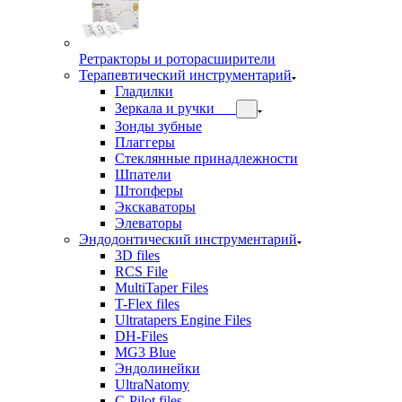
Ретракторы и роторасширители
Терапевтический инструментарий
Гладилки
Зеркала и ручки
Зонды зубные
Плаггеры
Стеклянные принадлежности
Шпатели
Штопферы
Экскаваторы
Элеваторы
Эндодонтический инструментарий
3D files
RCS File
MultiTaper Files
T-Flex files
Ultratapers Engine Files
DH-Files
MG3 Blue
Эндолинейки
UltraNatomy
C-Pilot files