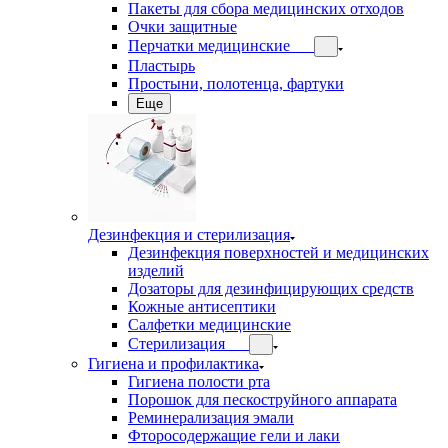
Пакеты для сбора медицинских отходов
Очки защитные
Перчатки медицинские
Пластырь
Простыни, полотенца, фартуки
Еще
Дезинфекция и стерилизация
Дезинфекция поверхностей и медицинских
изделий
Дозаторы для дезинфицирующих средств
Кожные антисептики
Салфетки медицинские
Стерилизация
Гигиена и профилактика
Гигиена полости рта
Порошок для пескоструйного аппарата
Реминерализация эмали
Фторосодержащие гели и лаки