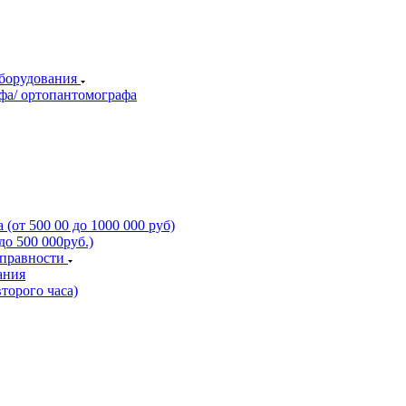
оборудования
фа/ ортопантомографа
(от 500 00 до 1000 000 руб)
о 500 000руб.)
справности
ания
торого часа)