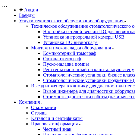
Акции
Бренды
Услуги технического обслуживания оборудования
Техническое обслуживание стоматологического 
Настройка сетевой версии ПО для визиогра
Установка интрооральной камеры USB
Установка ПО визиографа
Монтаж и пусконаладка оборудования
Компьютерный томограф
Ортопантомограф
Пуско-наладка помпы
Рентгены настенный на капитальную стену
Стоматологические установки бизнес класса 
Стоматологические установки бюджетные (д
Выезд инженера в клинику для диагностики неи
Вызов инженера для диагностики оборудов
Стоимость одного часа работы (начиная со в
Компания
О компании
Отзывы
Каталоги и сертификаты
Правовая информация
Честный знак
Политика о конфиденциальности