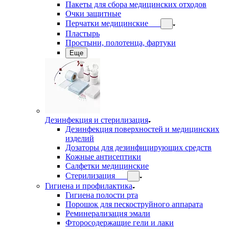
Пакеты для сбора медицинских отходов
Очки защитные
Перчатки медицинские
Пластырь
Простыни, полотенца, фартуки
Еще
Дезинфекция и стерилизация
Дезинфекция поверхностей и медицинских
изделий
Дозаторы для дезинфицирующих средств
Кожные антисептики
Салфетки медицинские
Стерилизация
Гигиена и профилактика
Гигиена полости рта
Порошок для пескоструйного аппарата
Реминерализация эмали
Фторосодержащие гели и лаки