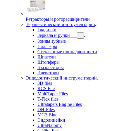
Ретракторы и роторасширители
Терапевтический инструментарий
Гладилки
Зеркала и ручки
Зонды зубные
Плаггеры
Стеклянные принадлежности
Шпатели
Штопферы
Экскаваторы
Элеваторы
Эндодонтический инструментарий
3D files
RCS File
MultiTaper Files
T-Flex files
Ultratapers Engine Files
DH-Files
MG3 Blue
Эндолинейки
UltraNatomy
C-Pilot files