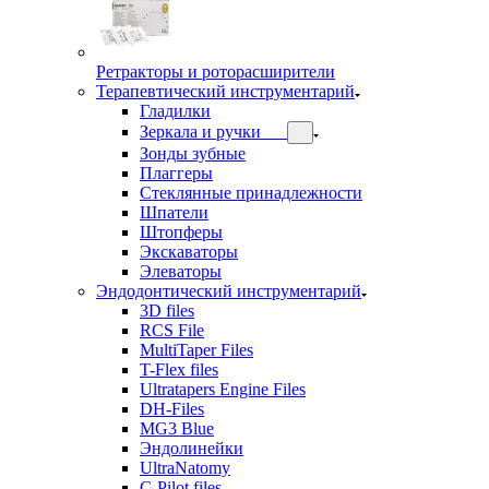
Ретракторы и роторасширители
Терапевтический инструментарий
Гладилки
Зеркала и ручки
Зонды зубные
Плаггеры
Стеклянные принадлежности
Шпатели
Штопферы
Экскаваторы
Элеваторы
Эндодонтический инструментарий
3D files
RCS File
MultiTaper Files
T-Flex files
Ultratapers Engine Files
DH-Files
MG3 Blue
Эндолинейки
UltraNatomy
C-Pilot files