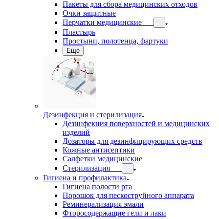
Пакеты для сбора медицинских отходов
Очки защитные
Перчатки медицинские
Пластырь
Простыни, полотенца, фартуки
Еще
Дезинфекция и стерилизация
Дезинфекция поверхностей и медицинских
изделий
Дозаторы для дезинфицирующих средств
Кожные антисептики
Салфетки медицинские
Стерилизация
Гигиена и профилактика
Гигиена полости рта
Порошок для пескоструйного аппарата
Реминерализация эмали
Фторосодержащие гели и лаки