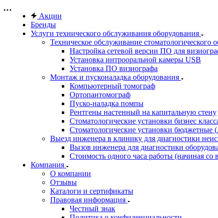
Акции
Бренды
Услуги технического обслуживания оборудования
Техническое обслуживание стоматологического 
Настройка сетевой версии ПО для визиогра
Установка интрооральной камеры USB
Установка ПО визиографа
Монтаж и пусконаладка оборудования
Компьютерный томограф
Ортопантомограф
Пуско-наладка помпы
Рентгены настенный на капитальную стену
Стоматологические установки бизнес класса 
Стоматологические установки бюджетные (д
Выезд инженера в клинику для диагностики неи
Вызов инженера для диагностики оборудов
Стоимость одного часа работы (начиная со в
Компания
О компании
Отзывы
Каталоги и сертификаты
Правовая информация
Честный знак
Политика о конфиденциальности