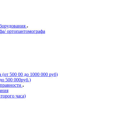
оборудования
фа/ ортопантомографа
(от 500 00 до 1000 000 руб)
о 500 000руб.)
справности
ания
торого часа)