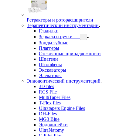
Ретракторы и роторасширители
Терапевтический инструментарий
Гладилки
Зеркала и ручки
Зонды зубные
Плаггеры
Стеклянные принадлежности
Шпатели
Штопферы
Экскаваторы
Элеваторы
Эндодонтический инструментарий
3D files
RCS File
MultiTaper Files
T-Flex files
Ultratapers Engine Files
DH-Files
MG3 Blue
Эндолинейки
UltraNatomy
C-Pilot files