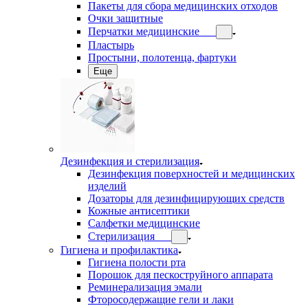
Пакеты для сбора медицинских отходов
Очки защитные
Перчатки медицинские
Пластырь
Простыни, полотенца, фартуки
Еще
Дезинфекция и стерилизация
Дезинфекция поверхностей и медицинских
изделий
Дозаторы для дезинфицирующих средств
Кожные антисептики
Салфетки медицинские
Стерилизация
Гигиена и профилактика
Гигиена полости рта
Порошок для пескоструйного аппарата
Реминерализация эмали
Фторосодержащие гели и лаки