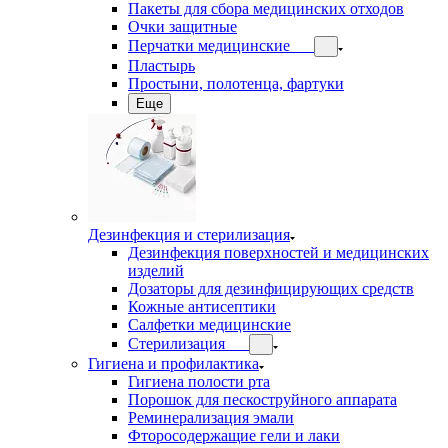
Пакеты для сбора медицинских отходов
Очки защитные
Перчатки медицинские
Пластырь
Простыни, полотенца, фартуки
Еще
Дезинфекция и стерилизация
Дезинфекция поверхностей и медицинских
изделий
Дозаторы для дезинфицирующих средств
Кожные антисептики
Салфетки медицинские
Стерилизация
Гигиена и профилактика
Гигиена полости рта
Порошок для пескоструйного аппарата
Реминерализация эмали
Фторосодержащие гели и лаки