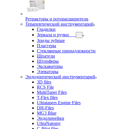
Ретракторы и роторасширители
Терапевтический инструментарий
Гладилки
Зеркала и ручки
Зонды зубные
Плаггеры
Стеклянные принадлежности
Шпатели
Штопферы
Экскаваторы
Элеваторы
Эндодонтический инструментарий
3D files
RCS File
MultiTaper Files
T-Flex files
Ultratapers Engine Files
DH-Files
MG3 Blue
Эндолинейки
UltraNatomy
C-Pilot files