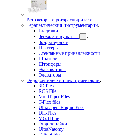
Ретракторы и роторасширители
Терапевтический инструментарий
Гладилки
Зеркала и ручки
Зонды зубные
Плаггеры
Стеклянные принадлежности
Шпатели
Штопферы
Экскаваторы
Элеваторы
Эндодонтический инструментарий
3D files
RCS File
MultiTaper Files
T-Flex files
Ultratapers Engine Files
DH-Files
MG3 Blue
Эндолинейки
UltraNatomy
C-Pilot files