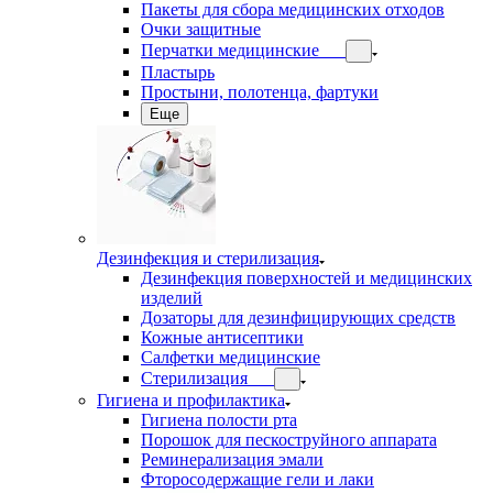
Пакеты для сбора медицинских отходов
Очки защитные
Перчатки медицинские
Пластырь
Простыни, полотенца, фартуки
Еще
Дезинфекция и стерилизация
Дезинфекция поверхностей и медицинских
изделий
Дозаторы для дезинфицирующих средств
Кожные антисептики
Салфетки медицинские
Стерилизация
Гигиена и профилактика
Гигиена полости рта
Порошок для пескоструйного аппарата
Реминерализация эмали
Фторосодержащие гели и лаки